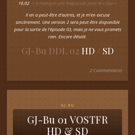
16.02
->
Il manque une majuscule pour le « Qui »
Il en a peut-être d’autres, et je m’en excuse
sincèrement. Une version 2 sera peut-être disponible
pour la sortie de l’épisode 03, mais je ne vous promets
rien. Encore désolé.
GJ-Bu DDL 02
HD
/
SD
2 Commentaires
GJ-BU
GJ-Bu 01 VOSTFR
HD & SD