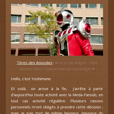
Titres des épisodes
: ~
Le cri du dragon / NSA
Section Zero / Une promesse à protéger
~
Hello, c’est Yoshimune.
Et voilà… on arrive à la fin, j’arrête à partir
d’aujourd’hui toute activité avec la Meda-Fansub, en
tout cas activité régulière. Plusieurs raisons
personnels m’ont obligés à prendre cette décision ;
mais je suis tout de même heureux. Heureux du