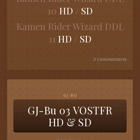
10
HD
/
SD
Kamen Rider Wizard DDL
11
HD
/
SD
3 Commentaires
GJ-BU
GJ-Bu 03 VOSTFR
HD & SD