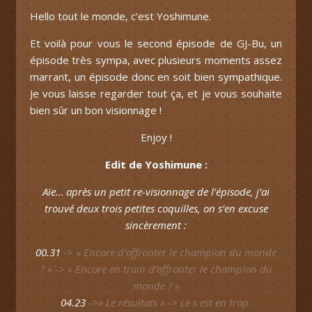
Hello tout le monde, c’est Yoshimune.
Et voilà pour vous le second épisode de GJ-Bu, un
épisode très sympa, avec plusieurs moments assez
marrant, un épisode donc en soit bien sympathique.
Je vous laisse regarder tout ça, et je vous souhaite
bien sûr un bon visionnage !
Enjoy !
Edit de Yoshimune :
Aïe… après un petit re-visionnage de l’épisode, j’ai
trouvé deux trois petites coquilles, on s’en excuse
sincèrement :
00.31
->
« Encore d’affronter le champion du monde
? » -> « Encore en train d’affronter le champion du
monde ? »
04.23
->
« Le résultats » -> Le s est en trop.