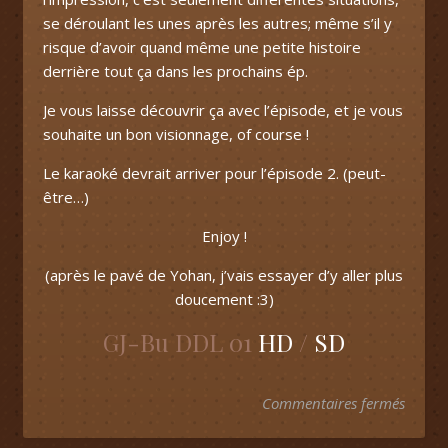
se déroulant les unes après les autres; même s’il y
risque d’avoir quand même une petite histoire
derrière tout ça dans les prochains ép.
Je vous laisse découvrir ça avec l’épisode, et je vous
souhaite un bon visionnage, of course !
Le karaoké devrait arriver pour l’épisode 2. (peut-
être…)
Enjoy !
(après le pavé de Yohan, j’vais essayer d’y aller plus
doucement :3)
GJ-Bu DDL 01
HD
/
SD
sur GJ
Commentaires fermés