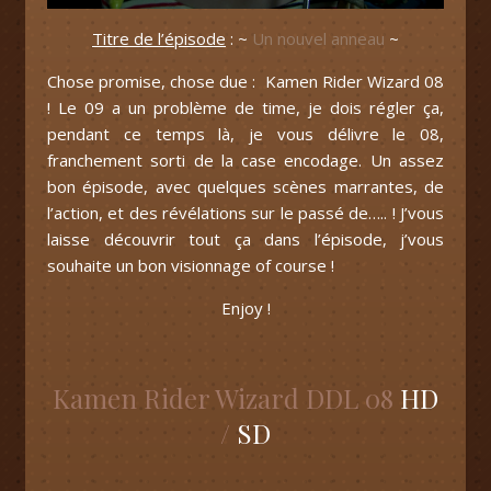
Titre de l’épisode
: ~
Un nouvel anneau
~
Chose promise, chose due : Kamen Rider Wizard 08
! Le 09 a un problème de time, je dois régler ça,
pendant ce temps là, je vous délivre le 08,
franchement sorti de la case encodage. Un assez
bon épisode, avec quelques scènes marrantes, de
l’action, et des révélations sur le passé de….. ! J’vous
laisse découvrir tout ça dans l’épisode, j’vous
souhaite un bon visionnage of course !
Enjoy !
Kamen Rider Wizard DDL 08
HD
/
SD