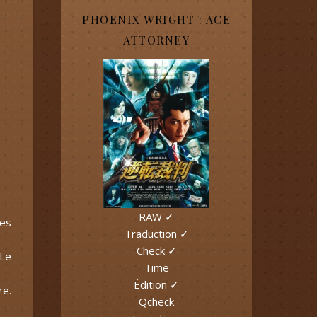
PHOENIX WRIGHT : ACE
ATTORNEY
RAW ✓
ces
Traduction ✓
Check ✓
 Le
Time
Édition ✓
re.
Qcheck