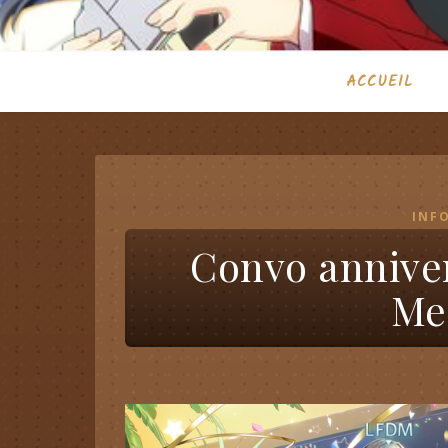
ACCUEIL
INF
Convo anniver
Me