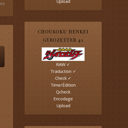
Upload
ire
CHOUSOKU HENKEI
GYROZETTER 41
RAW ✓
Traduction ✓
Check ✓
Time/Édition
Qcheck
Encodage
Upload