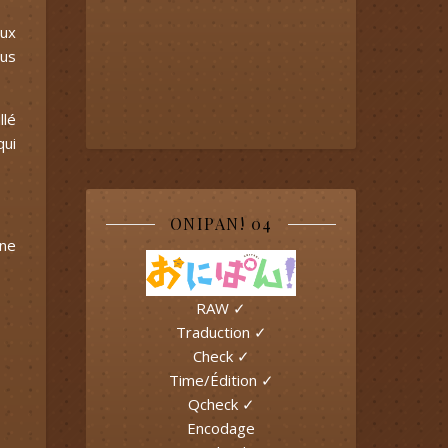
eux
ous
llé
qui
ONIPAN! 04
une
RAW ✓
Traduction ✓
Check ✓
Time/Édition ✓
Qcheck ✓
Encodage