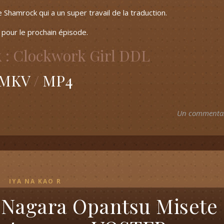
 Shamrock qui a un super travail de la traduction.
 pour le prochain épisode.
 : Clockwork Girl DDL
MKV
/
MP4
Un commenta
IYA NA KAO R
e Nagara Opantsu Misete