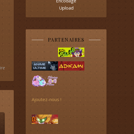
Encodage
Upload
PARTENAIRES
ire
Ajoutez-nous !