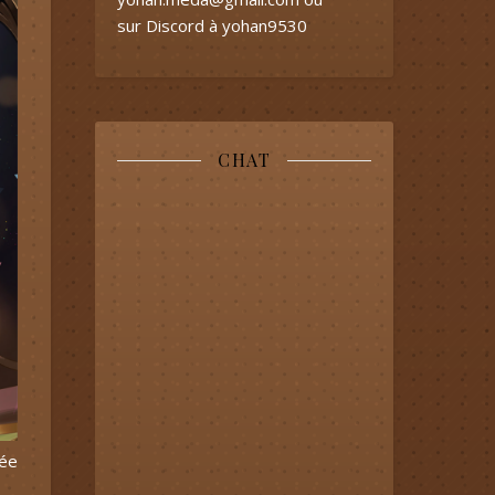
sur Discord à yohan9530
CHAT
née