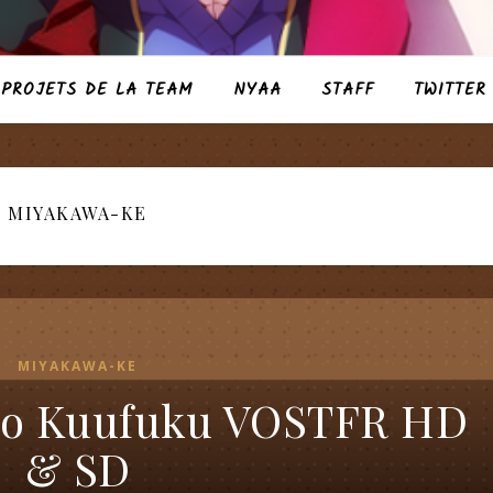
PROJETS DE LA TEAM
NYAA
STAFF
TWITTER
MIYAKAWA-KE
MIYAKAWA-KE
no Kuufuku VOSTFR HD
& SD