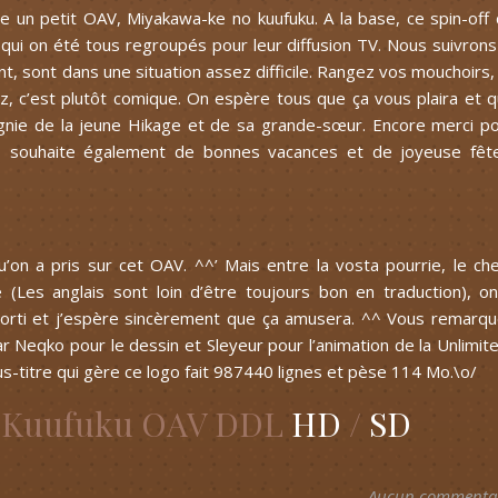
te un petit OAV, Miyakawa-ke no kuufuku. A la base, ce spin-off
 qui on été tous regroupés pour leur diffusion TV. Nous suivrons
t, sont dans une situation assez difficile. Rangez vos mouchoirs,
z, c’est plutôt comique. On espère tous que ça vous plaira et 
ie de la jeune Hikage et de sa grande-sœur. Encore merci p
us souhaite également de bonnes vacances et de joyeuse fêt
’on a pris sur cet OAV. ^^’ Mais entre la vosta pourrie, le ch
é (Les anglais sont loin d’être toujours bon en traduction), o
n sorti et j’espère sincèrement que ça amusera. ^^ Vous remarq
é par Neqko pour le dessin et Sleyeur pour l’animation de la Unlimit
ous-titre qui gère ce logo fait 987440 lignes et pèse 114 Mo.\o/
o Kuufuku OAV DDL
HD
/
SD
Aucun commenta