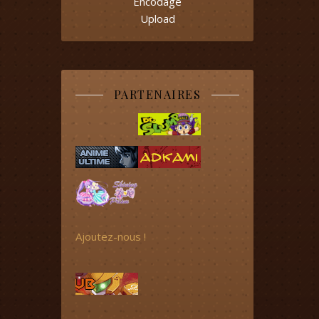
Encodage
Upload
PARTENAIRES
Ajoutez-nous !