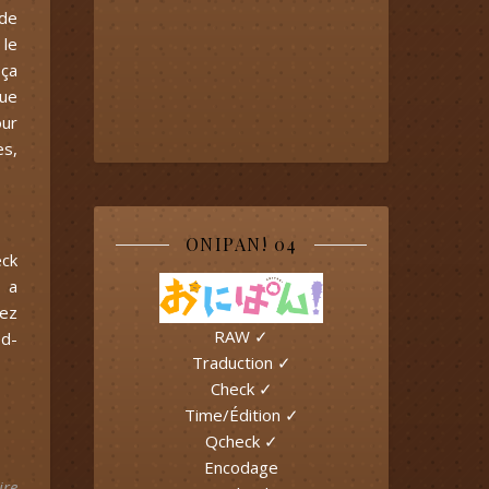
 de
 le
 ça
que
our
es,
ONIPAN! 04
eck
n a
uez
RAW ✓
ed-
Traduction ✓
Check ✓
Time/Édition ✓
Qcheck ✓
Encodage
ire