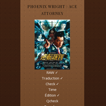
PHOENIX WRIGHT : ACE
ATTORNEY
RAW ✓
Traduction ✓
Check ✓
Time
Édition ✓
Qcheck