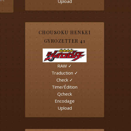
Upload
CHOUSOKU HENKEI
GYROZETTER 41
RAW ✓
Traduction ✓
Check ✓
Time/Édition
Qcheck
Encodage
Upload