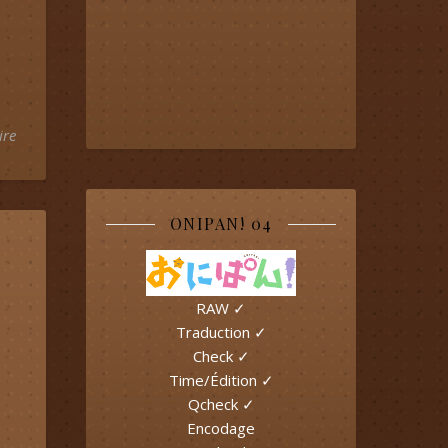
ire
ONIPAN! 04
RAW ✓
Traduction ✓
Check ✓
Time/Édition ✓
Qcheck ✓
Encodage