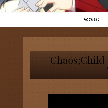
ACCUEIL
Chaos;Child