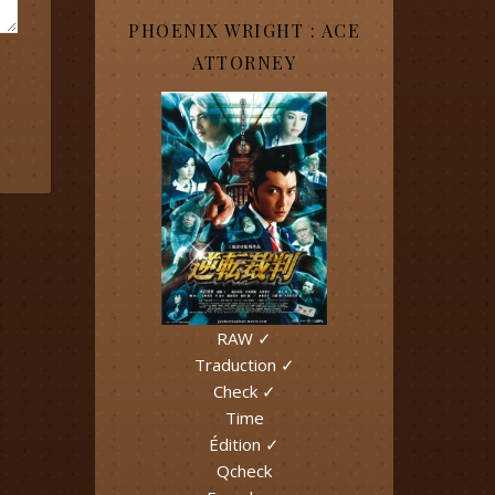
PHOENIX WRIGHT : ACE
ATTORNEY
RAW ✓
Traduction ✓
Check ✓
Time
Édition ✓
Qcheck