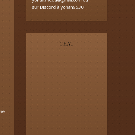
sur Discord à yohan9530
CHAT
une
^