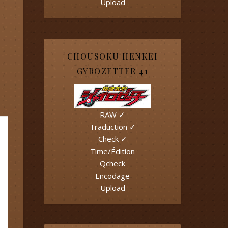
Upload
CHOUSOKU HENKEI
GYROZETTER 41
RAW ✓
Traduction ✓
Check ✓
Time/Édition
Qcheck
Encodage
Upload