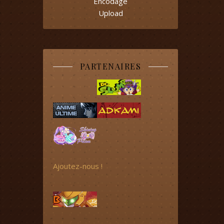
Encodage
Upload
PARTENAIRES
Ajoutez-nous !