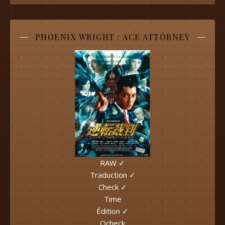
PHOENIX WRIGHT : ACE ATTORNEY
RAW ✓
Traduction ✓
Check ✓
Time
Édition ✓
Qcheck