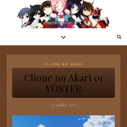
CLIONE NO AKARI
Clione no Akari 01
VOSTFR
25 juillet 2017