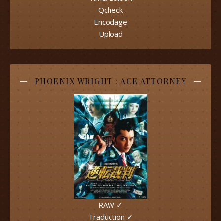
Qcheck
Encodage
Upload
PHOENIX WRIGHT : ACE ATTORNEY
RAW ✓
Traduction ✓