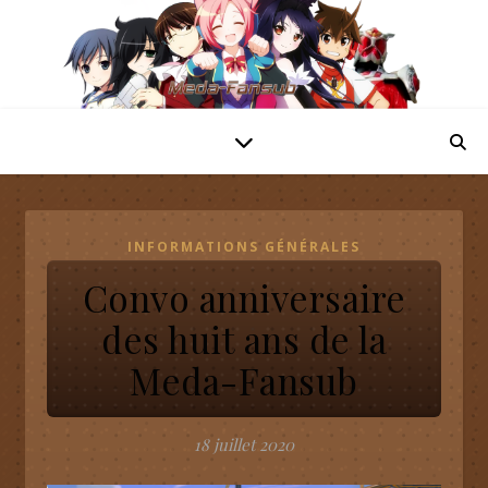
INFORMATIONS GÉNÉRALES
Convo anniversaire
des huit ans de la
Meda-Fansub
18 juillet 2020