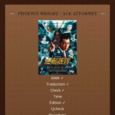
PHOENIX WRIGHT : ACE ATTORNEY
RAW ✓
Traduction ✓
Check ✓
Time
Édition ✓
Qcheck
Encodage