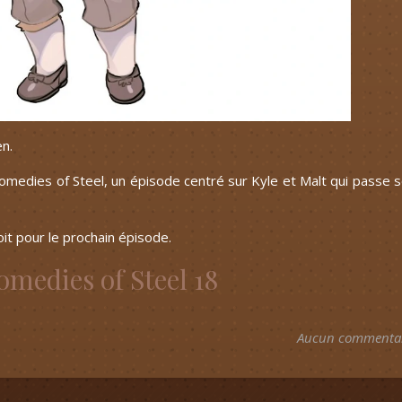
en.
medies of Steel, un épisode centré sur Kyle et Malt qui passe 
oit pour le prochain épisode.
medies of Steel 18
Aucun commenta