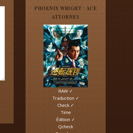
PHOENIX WRIGHT : ACE
ATTORNEY
RAW ✓
Traduction ✓
Check ✓
Time
Édition ✓
Qcheck