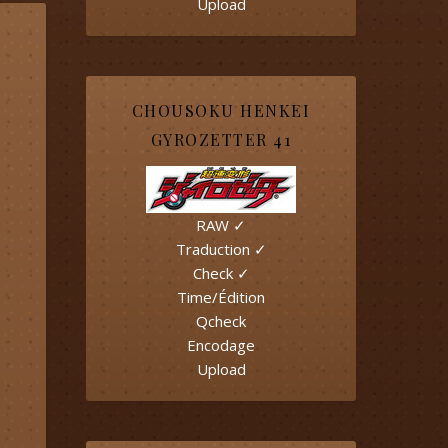
Upload
CHOUSOKU HENKEI
GYROZETTER 41
RAW ✓
Traduction ✓
Check ✓
Time/Édition
Qcheck
Encodage
Upload