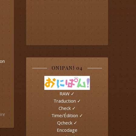
son
ONIPAN! 04
RAW ✓
Traduction ✓
Check ✓
ire
Time/Édition ✓
Qcheck ✓
Encodage