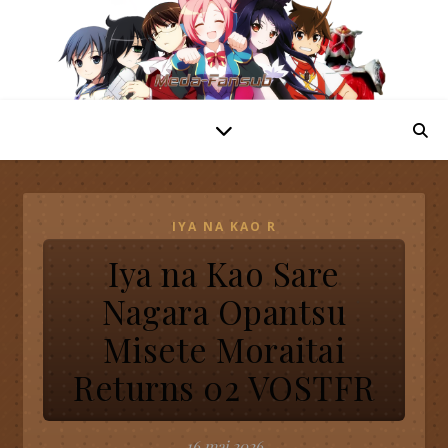
IYA NA KAO R
Iya na Kao Sare
Nagara Opantsu
Misete Moraitai
Returns 02 VOSTFR
16 mai 2026