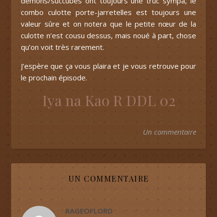
démons/succubes ont toujours une truc sympa, le
combo culotte porte-jarretelles est toujours une
valeur sûre et on notera que le petite nœur de la
culotte n’est cousu dessus, mais noué à part, chose
qu’on voit très rarement.
J’espère que ça vous plaira et je vous retrouve pour
le prochain épisode.
Iya na Kao R DDL 02
Un commentaire
UN COMMENTAIRE
RAGEOFLORD