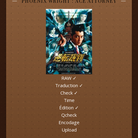
PHOENIX WRIGHT : ACE ATTORNEY
RAW ✓
Traduction ✓
Check ✓
Time
Édition ✓
Qcheck
Encodage
Upload