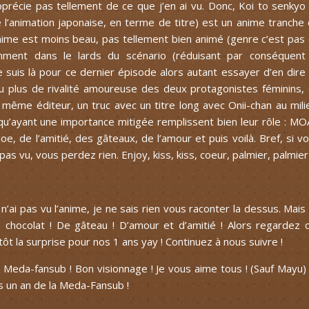
pprécie pas tellement de ce que j’en ai vu. Donc, Koi to senkyo
e l’animation japonaise, en terme de titre) est un anime tranche
nime est moins beau, pas tellement bien animé (genre c’est pas
mment dans le lards du scénario (réduisant par conséquent
 suis là pour ce dernier épisode alors autant essayer d’en dire
u plus de rivalité amoureuse des deux protagonistes féminins,
ême éditeur, un truc avec un titre long avec Onii-chan au mili
qu’ayant une importance mitigée remplissent bien leur rôle : M
e, de l’amitié, des gâteaux, de l’amour et puis voilà. Bref, si v
pas vu, vous perdez rien. Enjoy, kiss, kiss, coeur, palmier, palmier
 n’ai pas vu l’anime, je ne sais rien vous raconter la dessus. Mais
 chocolat ! De gâteau ! D’amour et d’amitié ! Alors regardez 
ntôt la surprise pour nos 1 ans yay ! Continuez à nous suivre !
a Meda-fansub ! Bon visionnage ! Je vous aime tous ! (Sauf Mayu)
s un an de la Meda-Fansub !