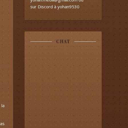
sur Discord à yohan9530
CHAT
 la
pas