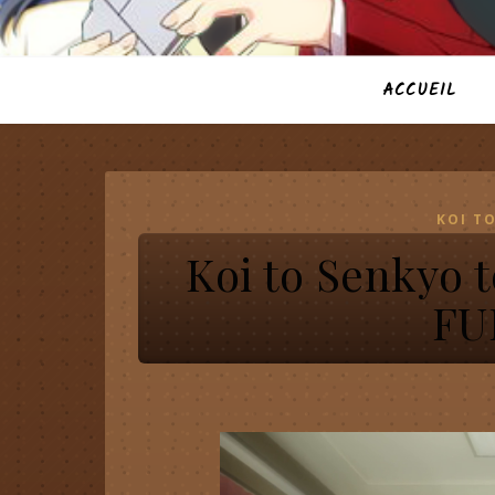
ACCUEIL
KOI T
Koi to Senkyo 
FU