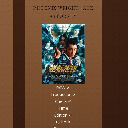
PHOENIX WRIGHT : ACE
ATTORNEY
RAW ✓
Traduction ✓
Check ✓
Time
Édition ✓
Qcheck