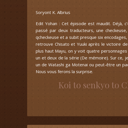
Soryont K. Albrius
Edit Yohan : Cet épisode est maudit. Déjà, c
passé par deux traducteurs, une checkeuse,
qcheckeuse et a subit presque six encodages, un
retrouve Chisato et Yuuki après le victoire d
plus haut Mayu, on y voit quatre personnages 
un et deux de la série (De mémoire). Sur ce, 
un de Watashi ga Motenai ou peut-être un pack
Nous vous ferons la surprise.
Koi to senkyo to 