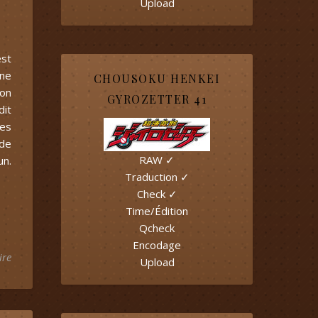
Upload
est
une
CHOUSOKU HENKEI
 on
GYROZETTER 41
dit
des
ode
RAW ✓
un.
Traduction ✓
Check ✓
Time/Édition
Qcheck
Encodage
ire
Upload