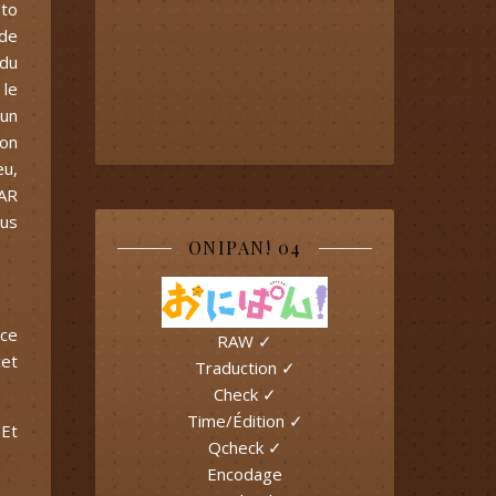
 to
 de
 du
 le
 un
 on
eu,
OAR
ous
ONIPAN! 04
 ce
RAW ✓
cet
Traduction ✓
Check ✓
Time/Édition ✓
 Et
Qcheck ✓
Encodage