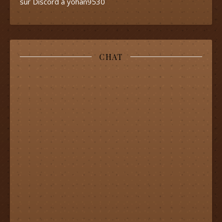
sur Discord à yohan9530
CHAT