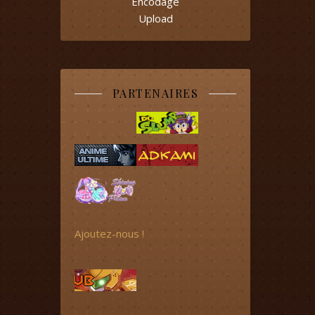
Encodage
Upload
PARTENAIRES
Ajoutez-nous !