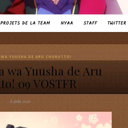
PROJETS DE LA TEAM
NYAA
STAFF
TWITTER
 WA YUUSHA DE ARU CHURUTTO!
a wa Yuusha de Aru
to! 09 VOSTFR
6 juin 2021