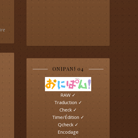
ire
ONIPAN! 04
RAW ✓
Traduction ✓
Check ✓
Time/Édition ✓
Qcheck ✓
Encodage