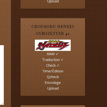
Upload
CHOUSOKU HENKEI
GYROZETTER 41
RAW ✓
Traduction ✓
Check ✓
Time/Édition
Qcheck
Encodage
Upload