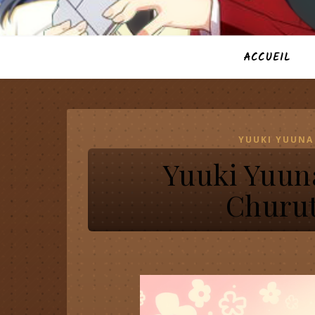
ACCUEIL
YUUKI YUUNA
Yuuki Yuun
Churut