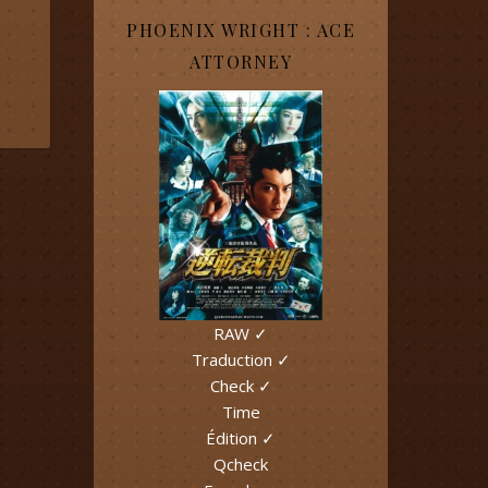
PHOENIX WRIGHT : ACE
ATTORNEY
RAW ✓
Traduction ✓
Check ✓
Time
Édition ✓
Qcheck