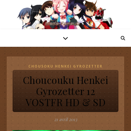
CHOUSOKU HENKEI GYROZETTER
Choucouku Henkei
Gyrozetter 12
VOSTFR HD & SD
21 avril 2013