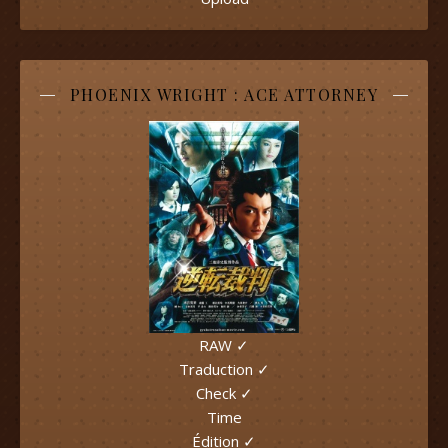
PHOENIX WRIGHT : ACE ATTORNEY
RAW ✓
Traduction ✓
Check ✓
Time
Édition ✓