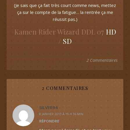
(Je sais que ça fait très court comme news, mettez
ça sur le compte de la fatigue… la rentrée ça me
réussit pas.)
Kamen Rider Wizard DDL 07
HD
/
SD
2 Commentaires
2 COMMENTAIRES
SILVER94
8 JANVIER 2013 À 19 H 36 MIN
RÉPONDRE