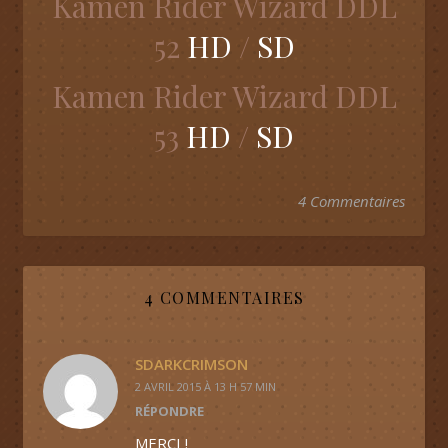
Kamen Rider Wizard DDL
52
HD
/
SD
Kamen Rider Wizard DDL
53
HD
/
SD
4 Commentaires
4 COMMENTAIRES
SDARKCRIMSON
2 AVRIL 2015 À 13 H 57 MIN
RÉPONDRE
MERCI !