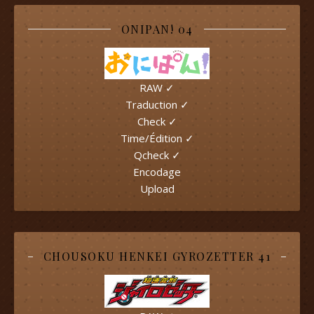
ONIPAN! 04
RAW ✓
Traduction ✓
Check ✓
Time/Édition ✓
Qcheck ✓
Encodage
Upload
CHOUSOKU HENKEI GYROZETTER 41