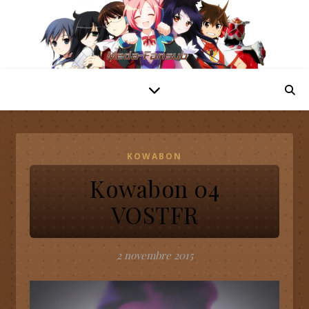
KOWABON
Kowabon 04
VOSTFR
2 novembre 2015