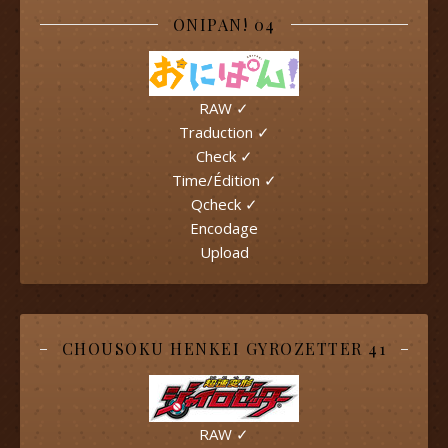
ONIPAN! 04
RAW ✓
Traduction ✓
Check ✓
Time/Édition ✓
Qcheck ✓
Encodage
Upload
CHOUSOKU HENKEI GYROZETTER 41
RAW ✓