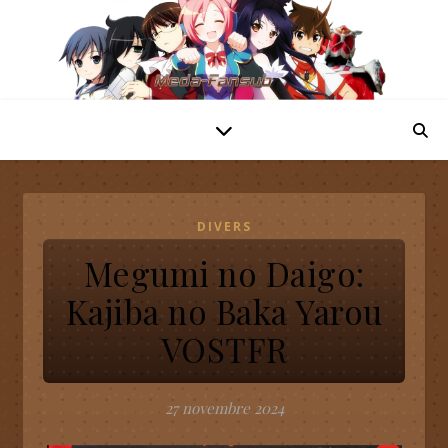
DIVERS
Megumi no Daigo:
Kajiba no Baka Yarou
VOSTFR
27 novembre 2024