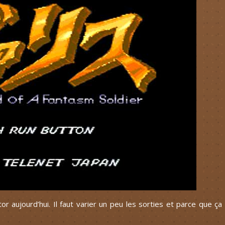
r aujourd’hui. Il faut varier un peu les sorties et parce que ça