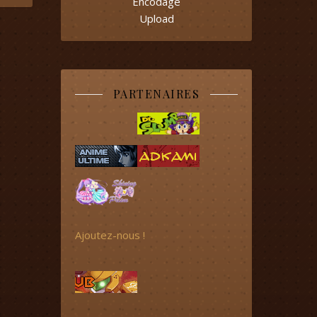
Encodage
Upload
PARTENAIRES
Ajoutez-nous !