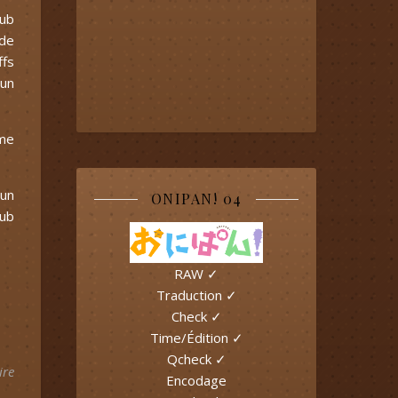
pub
 de
ffs
 un
ême
’un
ONIPAN! 04
sub
RAW ✓
Traduction ✓
Check ✓
Time/Édition ✓
Qcheck ✓
ire
Encodage