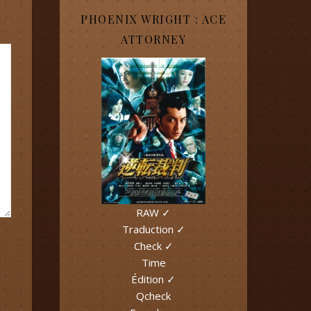
PHOENIX WRIGHT : ACE
ATTORNEY
RAW ✓
Traduction ✓
Check ✓
Time
Édition ✓
Qcheck