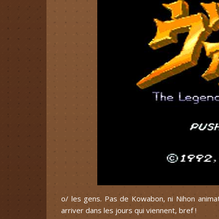
o/ les gens. Pas de Kowabon, ni Nihon animato
arriver dans les jours qui viennent, bref !