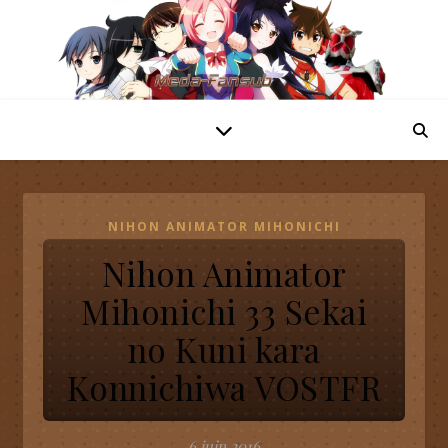
NIHON ANIMATOR MIHONICHI
Nihon Animator
Mihonichi 33 Sekai
no Kuni kara
Konnichiwa VOSTFR
6 juin 2016