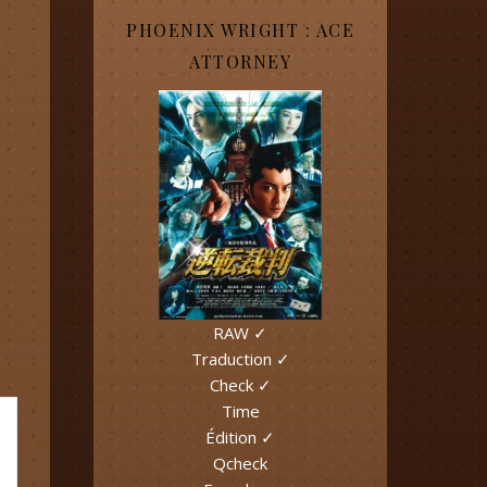
PHOENIX WRIGHT : ACE
ATTORNEY
RAW ✓
Traduction ✓
Check ✓
Time
Édition ✓
Qcheck