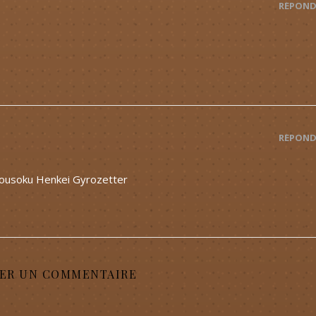
RÉPOND
RÉPOND
housoku Henkei Gyrozetter
SER UN COMMENTAIRE