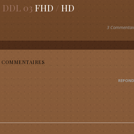
! DDL 03
FHD
/
HD
3 Commentai
3 COMMENTAIRES
RÉPOND