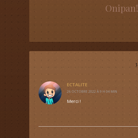
Onipan
ECTALITE
26 OCTOBRE 2022 À 9 H 04 MIN
Merci !