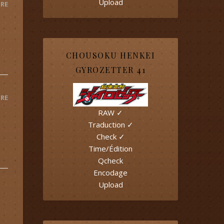
Upload
RE
CHOUSOKU HENKEI
GYROZETTER 41
RE
RAW ✓
Traduction ✓
Check ✓
Time/Édition
Qcheck
Encodage
Upload