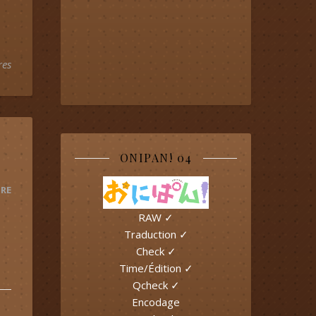
res
ONIPAN! 04
RE
RAW ✓
Traduction ✓
Check ✓
Time/Édition ✓
Qcheck ✓
Encodage