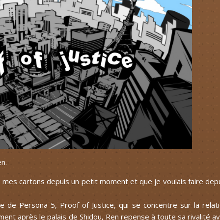
en.
s mes cartons depuis un petit moment et que je voulais faire dep
e de Persona 5, Proof of Justice, qui se concentre sur la relat
ment après le palais de Shidou, Ren repense à toute sa rivalité a