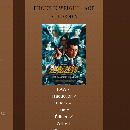
PHOENIX WRIGHT : ACE
ATTORNEY
RE
RAW ✓
Traduction ✓
Check ✓
Time
RE
Édition ✓
Qcheck