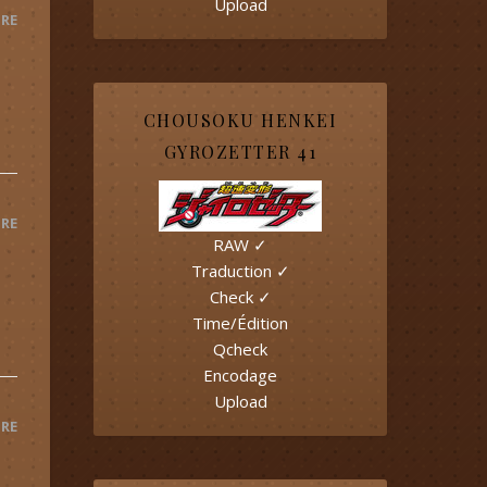
Upload
RE
CHOUSOKU HENKEI
GYROZETTER 41
RE
RAW ✓
Traduction ✓
Check ✓
Time/Édition
Qcheck
Encodage
Upload
RE