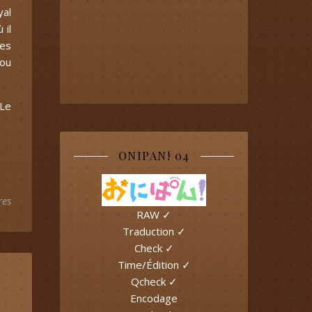
yal
 il
les
 ou
 Le
ONIPAN! 04
res
RAW ✓
Traduction ✓
Check ✓
Time/Édition ✓
Qcheck ✓
Encodage