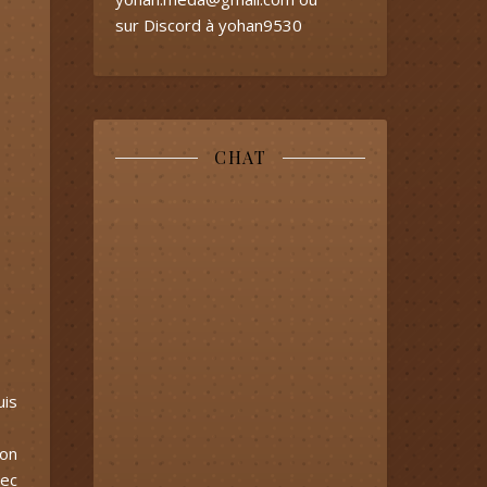
sur Discord à yohan9530
CHAT
uis
ion
vec