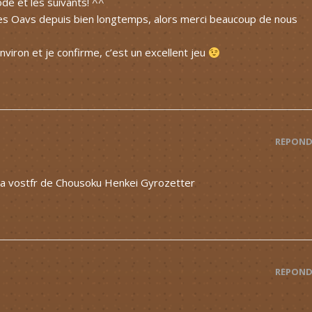
de et les suivants! ^^
 ces Oavs depuis bien longtemps, alors merci beaucoup de nous
 environ et je confirme, c’est un excellent jeu
RÉPOND
la vostfr de Chousoku Henkei Gyrozetter
RÉPOND