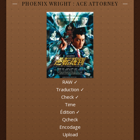
PHOENIX WRIGHT : ACE ATTORNEY
RAW ✓
Traduction ✓
Check ✓
Time
Édition ✓
Qcheck
Encodage
Upload