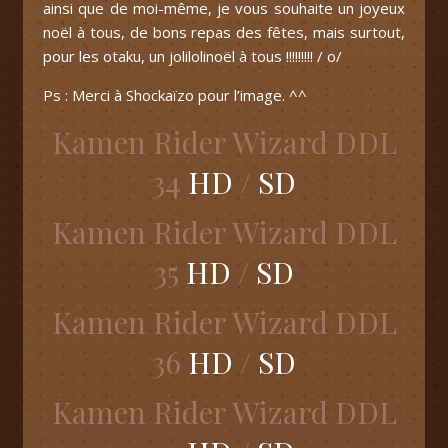
ainsi que de moi-même, je vous souhaite un joyeux
noël à tous, de bons repas des fêtes, mais surtout,
pour les otaku, un jolilolinoël à tous !!!!!!!!! / o/
Ps : Merci à Shockaïzo pour l’image. ^^
Kamen Rider Wizard DDL
34
HD
/
SD
Kamen Rider Wizard DDL
35
HD
/
SD
Kamen Rider Wizard DDL
36
HD
/
SD
Kamen Rider Wizard DDL