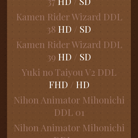
37
HD
/
SD
Kamen Rider Wizard DDL
38
HD
/
SD
Kamen Rider Wizard DDL
39
HD
/
SD
Yuki no Taiyou V2 DDL
FHD
/
HD
Nihon Animator Mihonichi
DDL 01
Nihon Animator Mihonichi