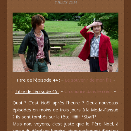
7 mars 2015
Titre de l’épisode 44 :
~
Le souvenir de mon fils
~
Titre de l’épisode 45 :
~
Un sourire dans le cœur
~
Quoi ? C’est Noël après l’heure ? Deux nouveaux
épisodes en moins de trois jours à la Meda-Fansub
? Ils sont tombés sur la tête !!!!!!!!!!! *Sbaff*
Mais non, voyons, c’est juste que le Père Noël, à
cause du décalage horaire, vient seulement d’arriver