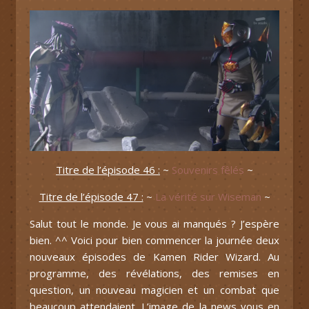
Titre de l’épisode 46 :
~
Souvenirs fêlés
~
Titre de l’épisode 47 :
~
La vérité sur Wiseman
~
Salut tout le monde. Je vous ai manqués ? J’espère
bien. ^^ Voici pour bien commencer la journée deux
nouveaux épisodes de Kamen Rider Wizard. Au
programme, des révélations, des remises en
question, un nouveau magicien et un combat que
beaucoup attendaient. L’image de la news vous en